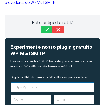
provedores do WP Mail SMTP
.
Este artigo foi útil?
Ainda com problemas?
Como podemos ajudar?
Experimente nosso plugin gratuito
Última atualização em 30 de set. de 2024
WP Mail SMTP
Use seu provedor SMTP favorito para enviar seus e-
mails do WordPress de forma confiável.
Digite o URL do seu site WordPress para instalar
N
E
o
-