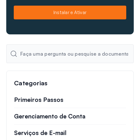
m
m
e
a
Instalar e Ativar
i
l
Categorias
Primeiros Passos
Gerenciamento de Conta
Serviços de E-mail