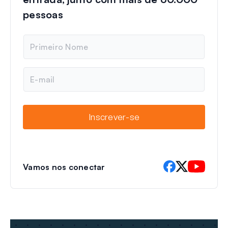
pessoas
N
o
m
e
E
-
m
a
i
Inscrever-se
l
Vamos nos conectar