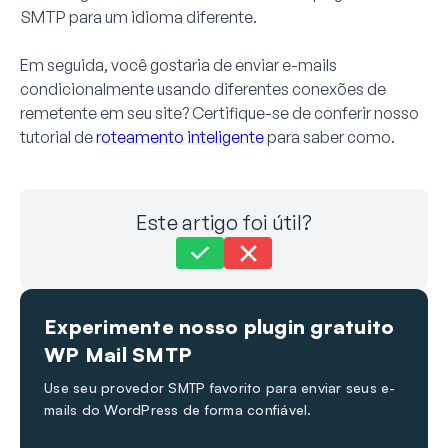
SMTP para um idioma diferente.
Em seguida, você gostaria de enviar e-mails
condicionalmente usando diferentes conexões de
remetente em seu site? Certifique-se de conferir nosso
tutorial de
roteamento inteligente
para saber como.
Este artigo foi útil?
Ainda com problemas?
Como podemos ajudar?
Experimente nosso plugin gratuito
Última atualização em 30 de nov. de 2023
WP Mail SMTP
Use seu provedor SMTP favorito para enviar seus e-
mails do WordPress de forma confiável.