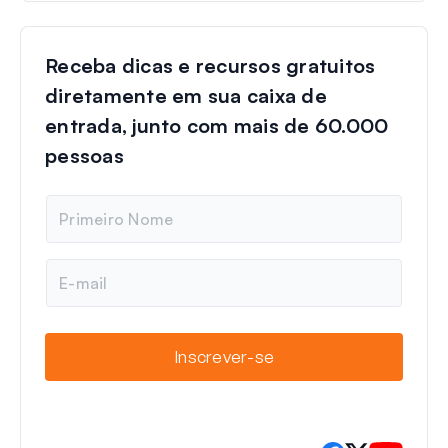
Receba dicas e recursos gratuitos
diretamente em sua caixa de
entrada, junto com mais de 60.000
pessoas
N
o
m
e
E
-
m
a
i
Inscrever-se
l