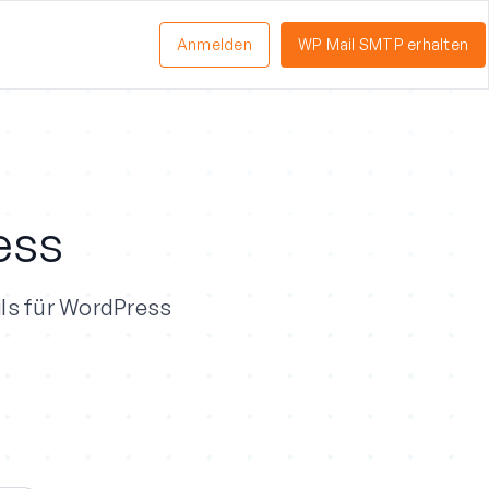
Anmelden
WP Mail SMTP erhalten
ess
ils für WordPress