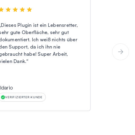
„
Dieses Plugin ist ein Lebensretter,
„
Ich benutze
sehr gute Oberfläche, sehr gut
Version) und
dokumentiert. Ich weiß nichts über
Formulare v
den Support, da ich ihn nie
haben meine
gebraucht habe! Super Arbeit,
eingereichte
vielen Dank.
“
erhalten. A+
ildario
Larry O Mille
VERIFIZIERTER KUNDE
VERIFIZIERT