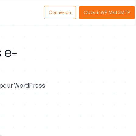
Connexion
Obtenir WP Mail SMTP
s e-
re pour WordPress