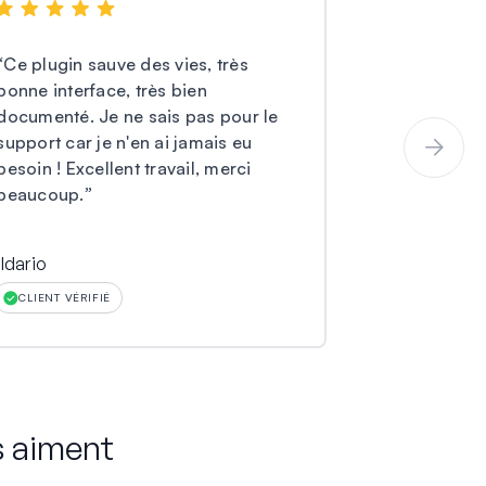
“
Ce plugin sauve des vies, très
“
J'utilise ce
bonne interface, très bien
je n'ai eu a
documenté. Je ne sais pas pour le
manquant ni 
support car je n'en ai jamais eu
leur copie d
besoin ! Excellent travail, merci
été soumis.
beaucoup.
”
ildario
Larry O Mille
CLIENT VÉRIFIÉ
CLIENT VÉRIF
s aiment