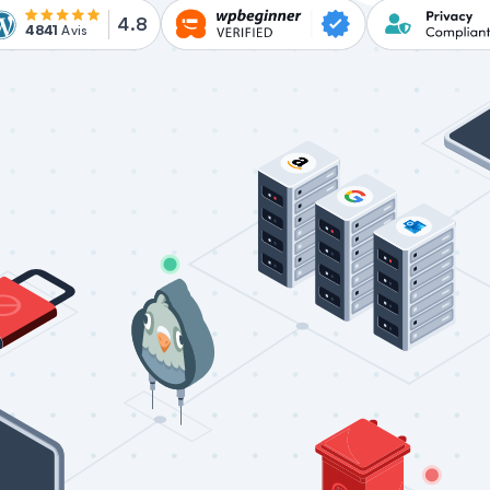
4.8
4841
Avis