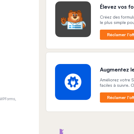
Élevez vos f
Créez des formula
le plus simple p
Réclamer l'of
Augmentez le
Améliorez votre 
faciles à suivre.
Réclamer l'of
 WPForms,