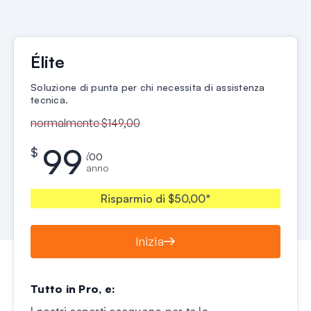
Élite
Soluzione di punta per chi necessita di assistenza
tecnica.
normalmente $149,00
99
$
/
.00
anno
Risparmio di $50,00*
Inizia
Tutto in Pro, e:
I nostri esperti eseguono per te la