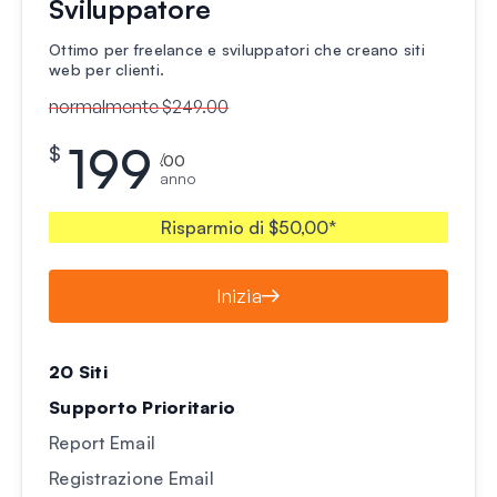
Sviluppatore
Ottimo per freelance e sviluppatori che creano siti
web per clienti.
normalmente $249.00
199
$
/
.00
anno
Risparmio di $50,00*
Inizia
20 Siti
Supporto Prioritario
Report Email
Registrazione Email