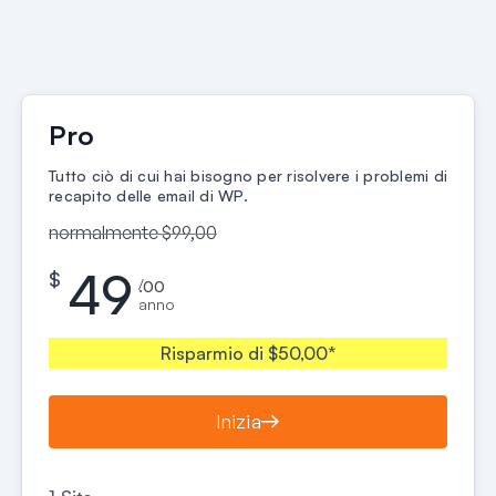
Pro
Tutto ciò di cui hai bisogno per risolvere i problemi di
recapito delle email di WP.
normalmente $99,00
49
$
/
.00
anno
Risparmio di $50,00*
Inizia