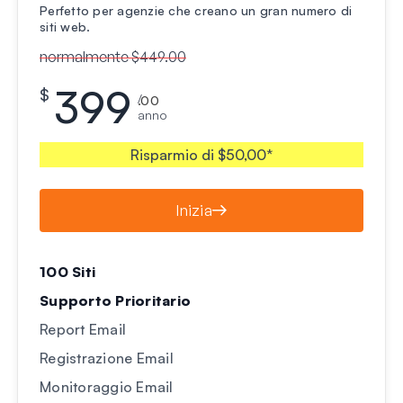
Perfetto per agenzie che creano un gran numero di
siti web.
normalmente $449.00
399
$
/
.00
anno
Risparmio di $50,00*
Inizia
100 Siti
Supporto Prioritario
Report Email
Registrazione Email
Monitoraggio Email