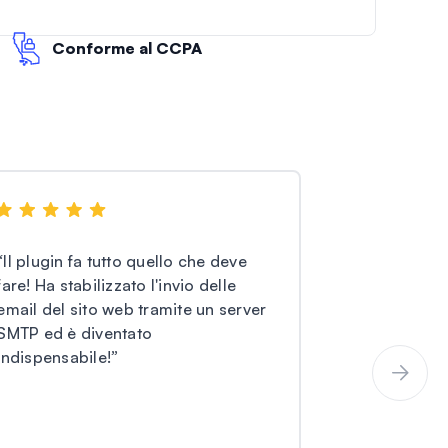
Conforme al CCPA
“
Il plugin fa tutto quello che deve
“
WP Mail SM
fare! Ha stabilizzato l'invio delle
risolvere qu
email del sito web tramite un server
nell'invio di
SMTP ed è diventato
tramite SMTP
indispensabile!
”
completamen
raccomanda