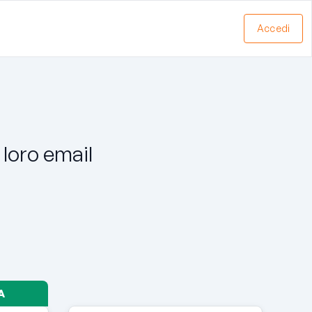
Accedi
 loro email
A