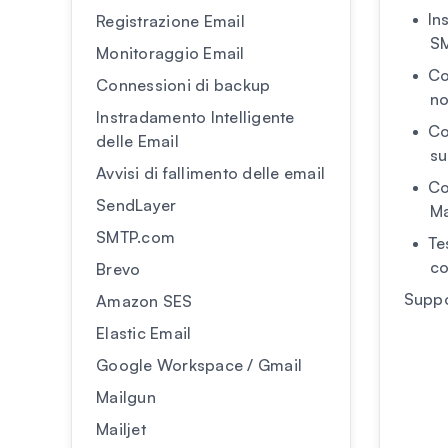
In
Registrazione Email
S
Monitoraggio Email
Co
Connessioni di backup
no
Instradamento Intelligente
Co
delle Email
su
Avvisi di fallimento delle email
Co
SendLayer
Ma
SMTP.com
Te
co
Brevo
Suppo
Amazon SES
Elastic Email
Google Workspace / Gmail
Mailgun
Mailjet