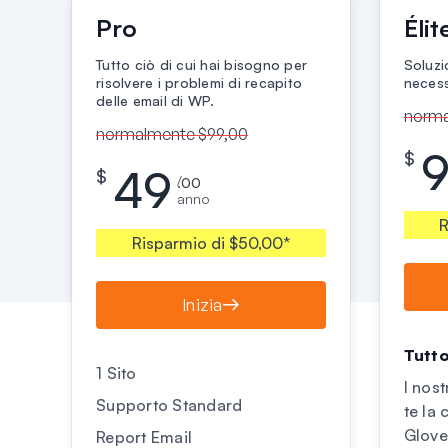
Pro
Élit
Tutto ciò di cui hai bisogno per
Soluzi
risolvere i problemi di recapito
necess
delle email di WP.
norma
normalmente $99,00
$
49
$
/
.00
anno
R
Risparmio di $50,00*
Inizia
Tutto
1 Sito
I nos
Supporto Standard
te la
Glove
Report Email