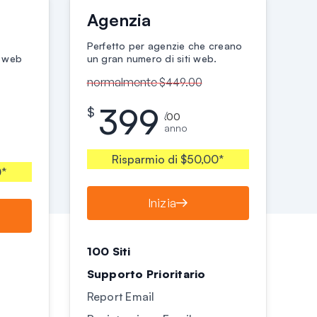
Agenzia
Perfetto per agenzie che creano
i web
un gran numero di siti web.
normalmente $449.00
399
$
/
.00
anno
Risparmio di $50,00*
0*
Inizia
100 Siti
Supporto Prioritario
Report Email