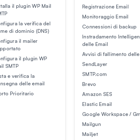
stalla il plugin WP Mail
Registrazione Email
MTP
Monitoraggio Email
nfigura la verifica del
Connessioni di backup
me di dominio (DNS)
Instradamento Intelligen
nfigura il mailer
delle Email
pportato
Avvisi di fallimento dell
nfigura il plugin WP
SendLayer
il SMTP
SMTP.com
sta e verifica la
nsegna delle email
Brevo
rto Prioritario
Amazon SES
Elastic Email
Google Workspace / Gm
Mailgun
Mailjet