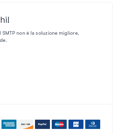
hi!
l SMTP non è la soluzione migliore,
nde
.