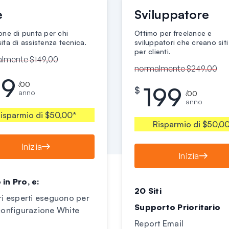
e
Sviluppatore
one di punta per chi
Ottimo per freelance e
ita di assistenza tecnica.
sviluppatori che creano sit
per clienti.
lmente $149,00
normalmente $249.00
99
/
.00
199
$
anno
/
.00
anno
isparmio di $50,00*
Risparmio di $50,0
Inizia
Inizia
 in Pro, e:
20 Siti
tri esperti eseguono per
Supporto Prioritario
 configurazione White
Report Email