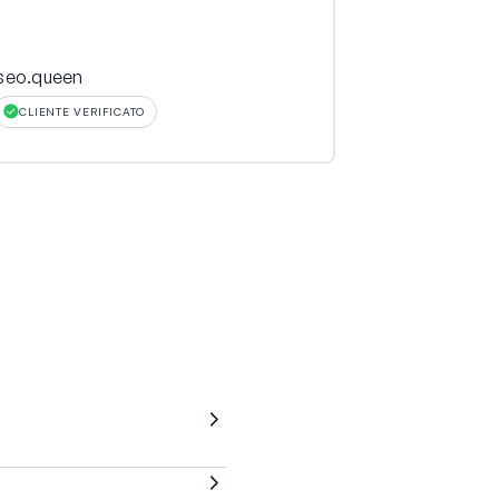
seo.queen
vlrrml
CLIENTE VERIFICATO
CLIENTE VER