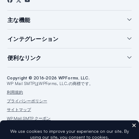
主な機能
ホワイトグローブ設定
WordPressメールサマリー
インテグレーション
WordPressメールログ
通知の管理
バックアップ接続
開封＆クリック追跡
SendLayerインテグレーション
便利なリンク
メール障害アラート
スマートルーティング
Brevoインテグレーション
WordPressメールレポート
SMTP.comインテグレーション
サポート
ブログを始める
Amazon SESインテグレーション
Copyright © 2016-2026 WPForms, LLC.
ドキュメント
ウェブサイトを作成する
WP Mail SMTPはWPForms, LLC.の商標です。
Google/Gmailインテグレーション
プランと料金
WordPressガイド
利用規約
Mailgunインテグレーション
WordPressホスティング
プライバシーポリシー
Microsoft 365インテグレーション
サイトマップ
Outlook.comインテグレーション
WP Mail SMTP クーポン
Postmarkインテグレーション
Sendgrid連携
SparkPost連携