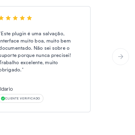
"
Este plugin é uma salvação,
"
Estou usand
interface muito boa, muito bem
Pro) e não t
documentado. Não sei sobre o
perdido che
suporte porque nunca precisei!
meus client
Trabalho excelente, muito
sua cópia d
obrigado.
"
para nós. A
ildario
Larry O Mille
CLIENTE VERIFICADO
CLIENTE VER