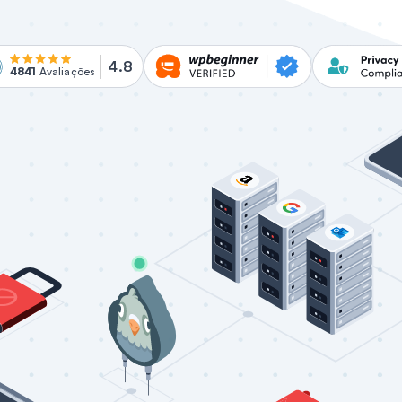
4.8
4841
Avaliações