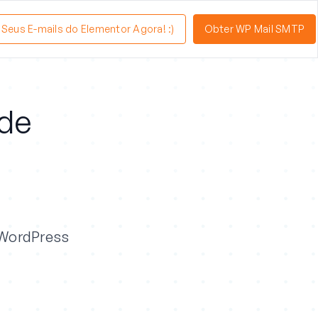
a Seus E-mails do Elementor Agora! :)
Obter WP Mail SMTP
ade
a WordPress