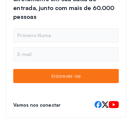
entrada, junto com mais de 60.000
pessoas
N
o
m
e
E
-
m
a
i
Inscrever-se
l
Vamos nos conectar