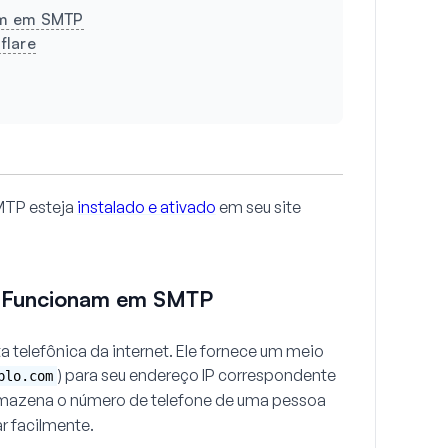
am em SMTP
flare
SMTP esteja
instalado e ativado
em seu site
 Funcionam em SMTP
ta telefônica da internet. Ele fornece um meio
) para seu endereço IP correspondente
plo.com
mazena o número de telefone de uma pessoa
r facilmente.