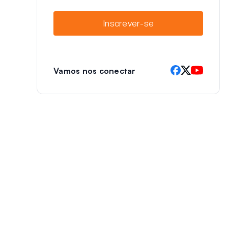
a
i
Inscrever-se
l
Vamos nos conectar