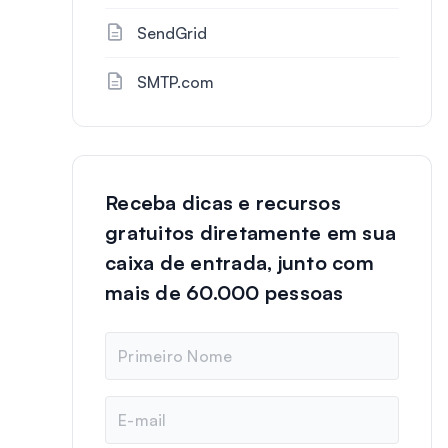
SendGrid
SMTP.com
Receba dicas e recursos
gratuitos diretamente em sua
caixa de entrada, junto com
mais de 60.000 pessoas
N
o
m
e
E
-
m