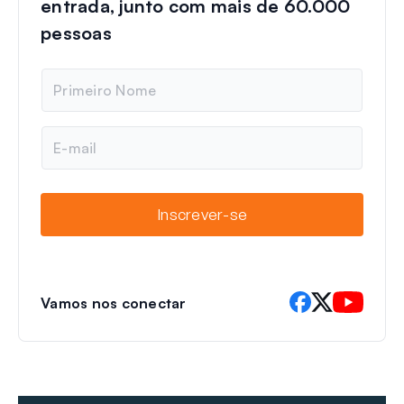
entrada, junto com mais de 60.000
pessoas
N
o
m
e
E
-
m
a
i
Inscrever-se
l
Vamos nos conectar