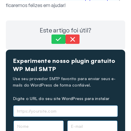
ficaremos felizes em ajudar!
Este artigo foi útil?
Ainda com problemas?
Como podemos ajudar?
Experimente nosso plugin gratuito
Última atualização em 24 de nov. de 2024
WP Mail SMTP
Use seu provedor SMTP favorito para enviar seus e-
mails do WordPress de forma confiável.
Digite o URL do seu site WordPress para instalar
N
E
o
-