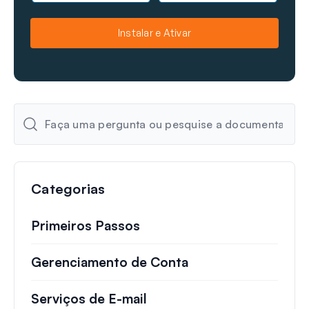
m
m
e
a
Instalar e Ativar
i
l
Categorias
Primeiros Passos
Gerenciamento de Conta
Serviços de E-mail