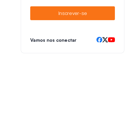
a
i
Inscrever-se
l
Vamos nos conectar