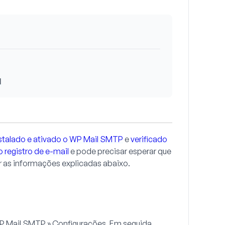
l
stalado e ativado o WP Mail SMTP
e
verificado
o registro de e-mail
e pode precisar esperar que
ar as informações explicadas abaixo.
P Mail SMTP » Configurações
. Em seguida,