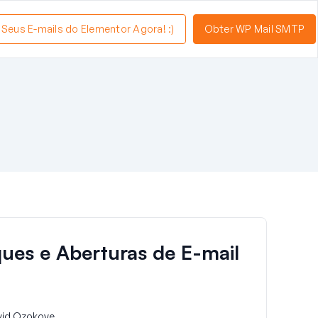
a Seus E-mails do Elementor Agora! :)
Obter WP Mail SMTP
ues e Aberturas de E-mail
vid Ozokoye