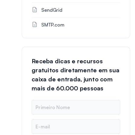
SendGrid
SMTP.com
Receba dicas e recursos
gratuitos diretamente em sua
caixa de entrada, junto com
mais de 60.000 pessoas
N
o
m
e
E
-
m