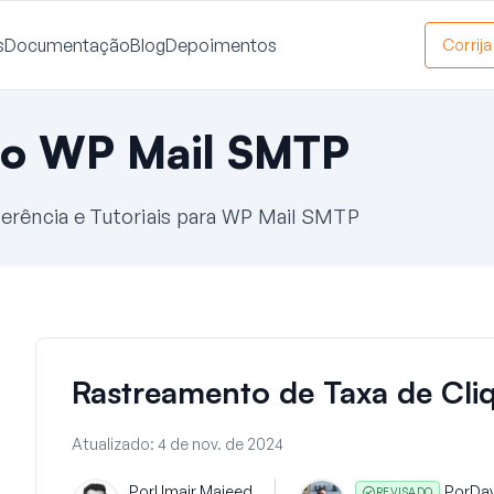
s
Documentação
Blog
Depoimentos
Corrij
o WP Mail SMTP
erência e Tutoriais para WP Mail SMTP
Rastreamento de Taxa de Cliq
Atualizado:
4 de nov. de 2024
Por
Umair Majeed
Por
Da
REVISADO