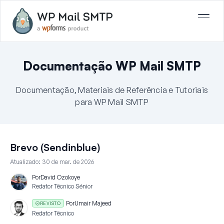
Documentação WP Mail SMTP
Documentação, Materiais de Referência e Tutoriais
para WP Mail SMTP
Brevo (Sendinblue)
Atualizado:
30 de mar. de 2026
Por
David Ozokoye
Redator Técnico Sénior
Por
Umair Majeed
REVISTO
Redator Técnico