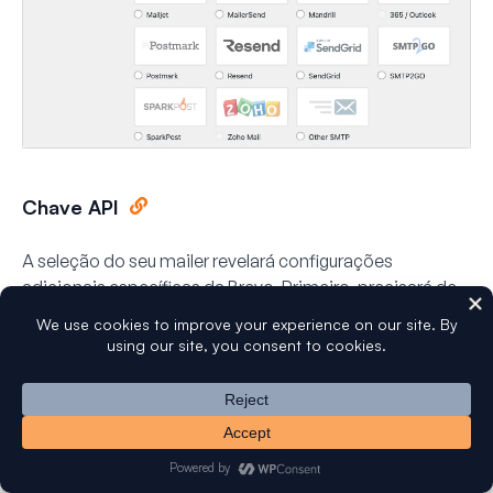
Chave API
A seleção do seu mailer revelará configurações
adicionais específicas da Brevo. Primeiro, precisará de
localizar e introduzir a sua chave API.
Volte ao separador ou janela do navegador onde a sua
conta Brevo está aberta. Expanda o menu no canto
superior direito novamente, depois selecione
Definições
.