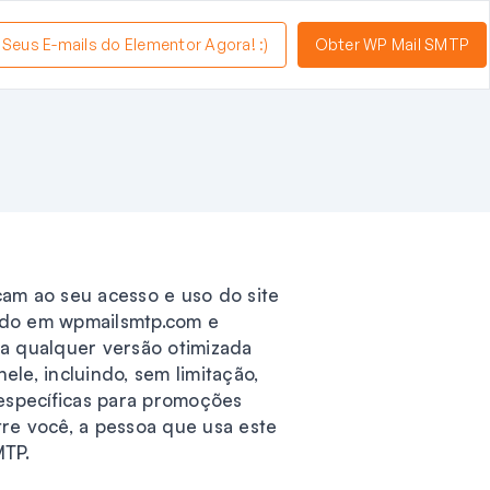
a Seus E-mails do Elementor Agora! :)
Obter WP Mail SMTP
cam ao seu acesso e uso do site
zado em wpmailsmtp.com e
o a qualquer versão otimizada
ele, incluindo, sem limitação,
 específicas para promoções
tre você, a pessoa que usa este
MTP.