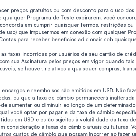
recer preços gratuitos ou com desconto para o uso do
de qualquer Programa de Teste expirarem, você concor
 concorda em cumprir quaisquer termos, restrições ou l
l de uso) que impusermos em conexão com qualquer Pr
Contas para receber benefícios adicionais sob quaisqu
s taxas incorridas por usuários de seu cartão de créd
m sua Assinatura pelos preços em vigor quando tais t
cáveis, se houver, relativos a quaisquer compras, tran
s, encargos e reembolsos são emitidos em USD. Não faz
das, ou que a taxa de câmbio permanecerá inalterada
ode aumentar ou diminuir ao longo de um determinado
l você optar por pagar e da taxa de câmbio específ
tidos em USD e estão sujeitos à volatilidade da taxa 
 em consideração a taxas de câmbio atuais ou futuras. 
outros custos de câmbio que possam incorrer ao fazer 