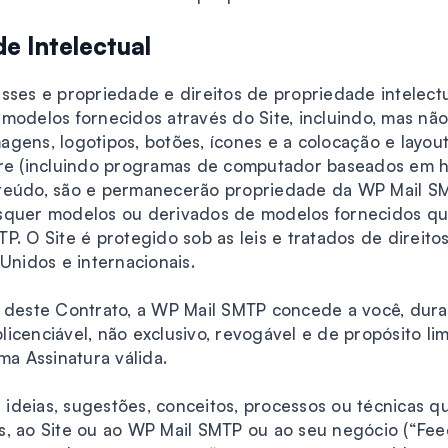
e Intelectual
eresses e propriedade e direitos de propriedade intelect
modelos fornecidos através do Site, incluindo, mas não
imagens, logotipos, botões, ícones e a colocação e layo
re (incluindo programas de computador baseados em htm
nteúdo, são e permanecerão propriedade da WP Mail S
squer modelos ou derivados de modelos fornecidos qu
. O Site é protegido sob as leis e tratados de direitos
Unidos e internacionais.
s deste Contrato, a WP Mail SMTP concede a você, dura
blicenciável, não exclusivo, revogável e de propósito li
ma Assinatura válida.
ideias, sugestões, conceitos, processos ou técnicas q
, ao Site ou ao WP Mail SMTP ou ao seu negócio (“Fee