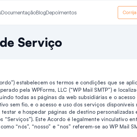
s
Documentação
Blog
Depoimentos
Corrij
de Serviço
ordo”) estabelecem os termos e condições que se apli
operado pela WPForms, LLC (“WP Mail SMTP”) e locali
cluindo todas as páginas da web subsidiárias e o acess
ivo sem fio, e o acesso e uso dos serviços disponíveis n
, testar e hospedar páginas de destino personalizadas
os “Serviços”). Este Acordo é legalmente vinculativo en
 como “nós”, “nosso” e “nos” referem-se ao WP Mail S