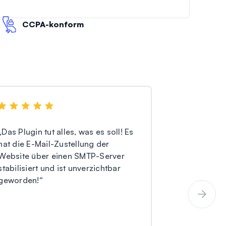
CCPA-konform
„
Das Plugin tut alles, was es soll! Es
„
WP Mail SM
hat die E-Mail-Zustellung der
jedes Probl
Website über einen SMTP-Server
Mails von m
stabilisiert und ist unverzichtbar
SMTP zu löse
geworden!
“
verwalten, v
empfehlen!
“