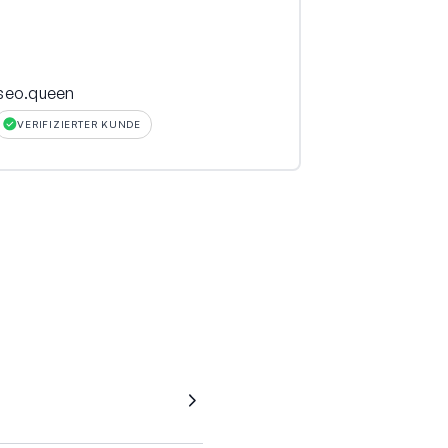
seo.queen
vlrrml
VERIFIZIERTER KUNDE
VERIFIZIERT