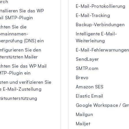
urch
E-Mail-Protokollierung
stallieren Sie das WP
E-Mail-Tracking
il SMTP-Plugin
Backup-Verbindungen
chten Sie die
omainnamen-
Intelligente E-Mail-
erprüfung (DNS) ein
Weiterleitung
nfigurieren Sie den
E-Mail-Fehlerwarnunge
terstützten Mailer
SendLayer
chten Sie das WP Mail
SMTP.com
TP-Plugin ein
Brevo
sten und verifizieren Sie
Amazon SES
e E-Mail-Zustellung
Elastic Email
itätsunterstützung
Google Workspace / Gm
Mailgun
Mailjet