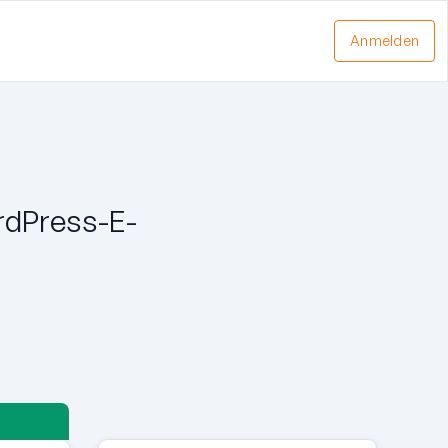
Anmelden
rdPress-E-
T