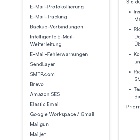
Sie d
E-Mail-Protokollierung
In
E-Mail-Tracking
Ma
Backup-Verbindungen
Ri
Intelligente E-Mail-
D
Weiterleitung
Üb
E-Mail-Fehlerwarnungen
Ko
un
SendLayer
Ri
SMTP.com
SM
Brevo
Te
Amazon SES
di
Elastic Email
Prior
Google Workspace / Gmail
Mailgun
Mailjet