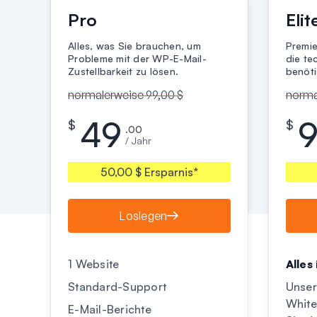
Pro
Elit
Alles, was Sie brauchen, um
Premie
Probleme mit der WP-E-Mail-
die te
Zustellbarkeit zu lösen.
benöti
normalerweise 99,00 $
norma
49
$
$
.00
/ Jahr
50,00 $ Ersparnis*
Loslegen
1 Website
Alles
Standard-Support
Unser
White
E-Mail-Berichte