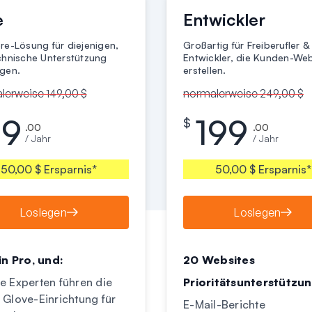
e
Entwickler
re-Lösung für diejenigen,
Großartig für Freiberufler &
chnische Unterstützung
Entwickler, die Kunden-Web
gen.
erstellen.
lerweise 149,00 $
normalerweise 249,00 $
99
199
$
.00
.00
/ Jahr
/ Jahr
50,00 $ Ersparnis*
50,00 $ Ersparnis*
Loslegen
Loslegen
 in Pro, und:
20 Websites
e Experten führen die
Prioritätsunterstützu
 Glove-Einrichtung für
E-Mail-Berichte