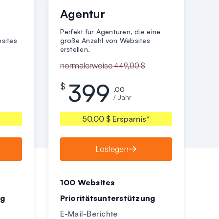
Agentur
Perfekt für Agenturen, die eine
sites
große Anzahl von Websites
erstellen.
normalerweise 449,00 $
399
$
.00
/ Jahr
50,00 $ Ersparnis*
Loslegen
100 Websites
ng
Prioritätsunterstützung
E-Mail-Berichte