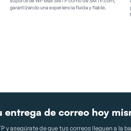
soporte de WP Mail SMTP como de SMTP.com,
garantizando una experiencia fluida y fiable.
u entrega de correo hoy mi
 y asegúrate de que tus correos lleguen a la b