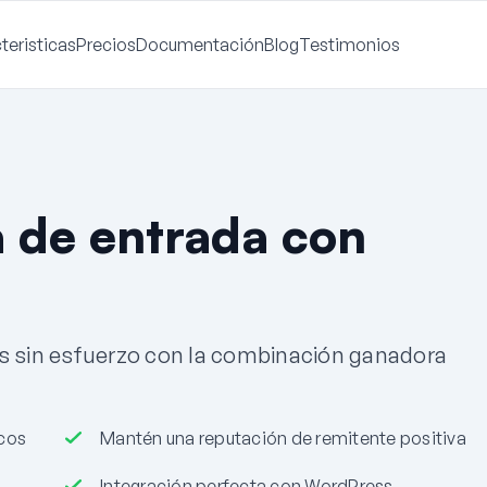
teristicas
Precios
Documentación
Blog
Testimonios
a de entrada con
s sin esfuerzo con la combinación ganadora
icos
Mantén una reputación de remitente positiva
Integración perfecta con WordPress