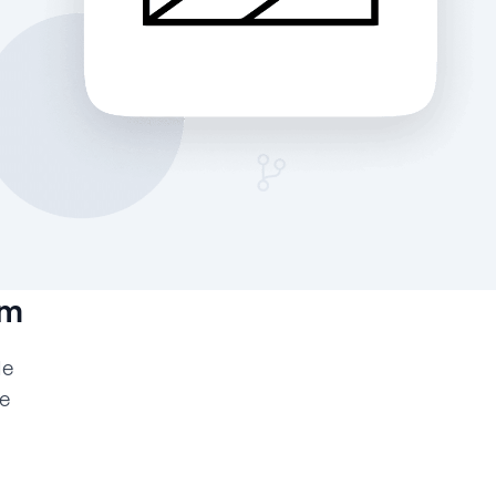
om
de
te