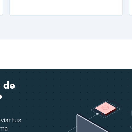
 de
o
viar tus
rma