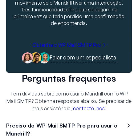
movimento se o Mandrill tiver uma interrupção.
Três funcionalidades Pro que se pagam na
primeira vez que teria perdido uma confirmação
de encomenda.
Obtenha o WP Mail SMTP Pro
Falar com um especialista
Perguntas frequentes
Tem dúvidas sobre como usar o Mandrill com o WP
Mail SMTP? Obtenha respostas abaixo. Se precisar de
mais assistência,
contacte-nos
.
Preciso do WP Mail SMTP Pro para usar o
Mandrill?