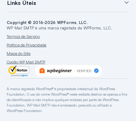
Links Úteis
Integração Brevo
Segurança
Aberturas e Cliques
Integração SMTP.com
Alertas de Falha de E-mail
Roteamento Inteligente
Suporte
Criar um Blog
Integração Amazon SES
Relatórios de E-mail
Copyright © 2016-2026 WPForms, LLC.
Documentação
Criar um Website
WordPress
WP Mail SMTP é uma marca registada da WPForms, LLC.
Integração Google/Gmail
Planos & Preços
Guias WordPress
Termos de Serviço
Integração Mailgun
Alojamento WordPress
Política de Privacidade
Integração Microsoft 365
Mapa do Site
Integração Outlook.com
Cupão WP Mail SMTP
Integração Postmark
Integração Sendgrid
Integração SparkPost
A marca registada WordPress® é propriedade intelectual da WordPress
Integração Zoho Mail
Foundation. O uso do nome WordPress® neste website destina-se apenas a fins
Integração Mandrill
de identificação e não implica qualquer endosso por parte da WordPress
Foundation. WP Mail SMTP não é endossado, possuído ou afiliado à
Reenviar Integração
WordPress Foundation.
Integração Elastic Email
Integração SMTP2GO