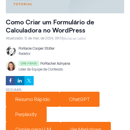
Como Criar um Formulário de
Calculadora no WordPress
Atualizado:
12 de mar. de 2024, 09:13
Aviso ao Leitor
Por
Kacie Cooper Stotler
Redator
Por
Rachel Adnyana
REVISADO
Líder da Equipe de Conteúdo
RESUMIR:
Resumo Rápido
ChatGPT
Perplexity
Copiar para LLM
Ver Markdown