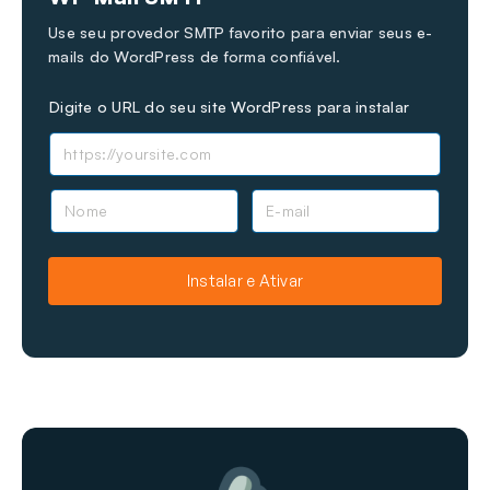
Use seu provedor SMTP favorito para enviar seus e-
mails do WordPress de forma confiável.
Digite o URL do seu site WordPress para instalar
N
E
o
-
m
m
e
a
Instalar e Ativar
i
l