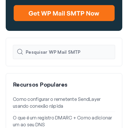
Recursos Populares
Como configurar o remetente SendLayer
Como
usando conexão rápida
Word
O que é um registro DMARC + Como adicionar
Por 
um ao seu DNS
para