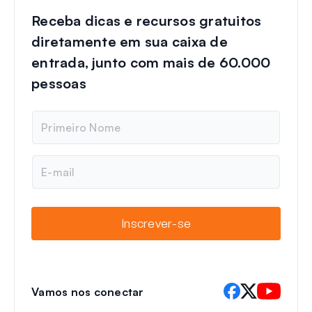
Receba dicas e recursos gratuitos
diretamente em sua caixa de
entrada, junto com mais de 60.000
pessoas
N
o
m
e
E
-
m
a
i
Inscrever-se
l
Vamos nos conectar