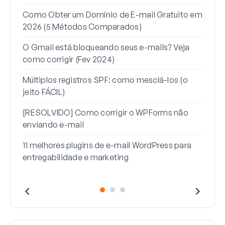
Como Obter um Domínio de E-mail Gratuito em
Como
2026 (5 Métodos Comparados)
um a
O Gmail está bloqueando seus e-mails? Veja
Como
como corrigir (Fev 2024)
mail
Múltiplos registros SPF: como mesclá-los (o
Como
jeito FÁCIL)
men
[RESOLVIDO] Como corrigir o WPForms não
enviando e-mail
11 melhores plugins de e-mail WordPress para
entregabilidade e marketing