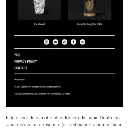
Este e-mail de carrinho abandonado da Liquid Death traz
uma reviravolta refrescante (e sombriamente humorística)