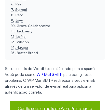
6. Rael
7. Surreal
8. Paro
9. Javy
10. Grove Collaborative
11. Huckberry
12. Loftie
13. Whoop
14. Haoma
15. Better Brand
Seus e-mails do WordPress estão indo para o spam?
Você pode usar o
WP Mail SMTP
para corrigir esse
problema. O WP Mail SMTP redireciona seus e-mails
através de um servidor de e-mail real para aplicar a
autenticação correta.
Corrija seus e-mails do WordPress agora