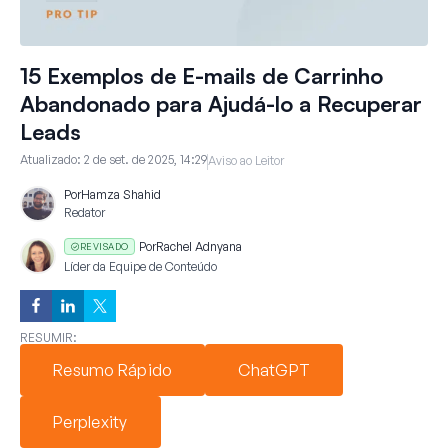
15 Exemplos de E-mails de Carrinho
Abandonado para Ajudá-lo a Recuperar
Leads
Atualizado:
2 de set. de 2025, 14:29
Aviso ao Leitor
Por
Hamza Shahid
Redator
Por
Rachel Adnyana
REVISADO
Líder da Equipe de Conteúdo
RESUMIR:
Resumo Rápido
ChatGPT
Perplexity