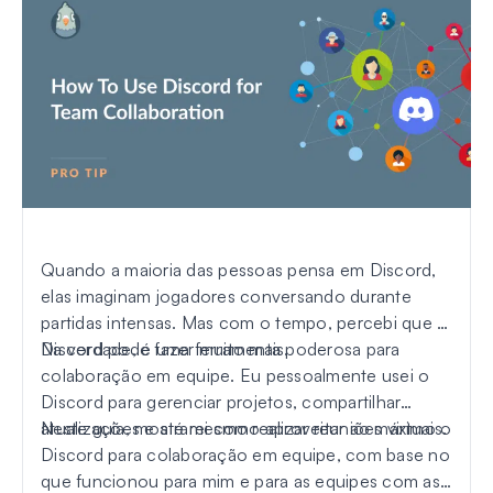
Quando a maioria das pessoas pensa em Discord,
elas imaginam jogadores conversando durante
partidas intensas. Mas com o tempo, percebi que o
Discord pode fazer muito mais.
Na verdade, é uma ferramenta poderosa para
colaboração em equipe. Eu pessoalmente usei o
Discord para gerenciar projetos, compartilhar
atualizações e até mesmo realizar reuniões virtuais.
Neste guia, mostrarei como aproveitar ao máximo o
Discord para colaboração em equipe, com base no
que funcionou para mim e para as equipes com as