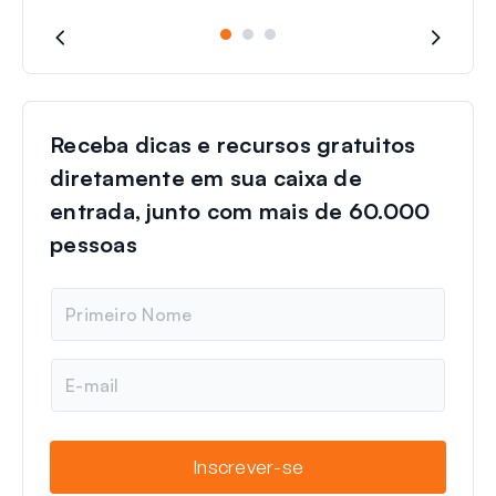
Receba dicas e recursos gratuitos
diretamente em sua caixa de
entrada, junto com mais de 60.000
pessoas
N
o
m
e
E
-
m
a
i
Inscrever-se
l