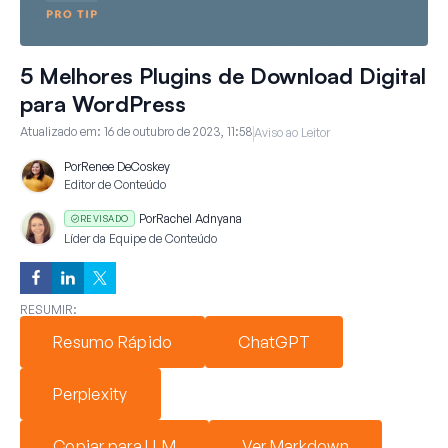
5 Melhores Plugins de Download Digital
para WordPress
Atualizado em:
16 de outubro de 2023, 11:58
Aviso ao Leitor
Por
Renee DeCoskey
Editor de Conteúdo
Por
Rachel Adnyana
REVISADO
Líder da Equipe de Conteúdo
RESUMIR:
Resumo Rápido
ChatGPT
Perplexity
Copiar para LLM
Ver Markdown