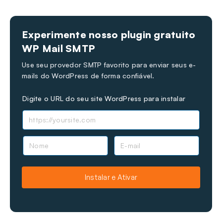
Experimente nosso plugin gratuito
WP Mail SMTP
Use seu provedor SMTP favorito para enviar seus e-
mails do WordPress de forma confiável.
Digite o URL do seu site WordPress para instalar
N
E
o
-
m
m
e
a
Instalar e Ativar
i
l