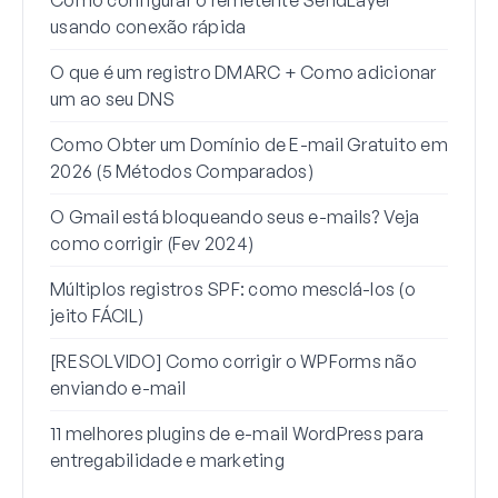
Como configurar o remetente SendLayer
Como
usando conexão rápida
Word
O que é um registro DMARC + Como adicionar
Por 
um ao seu DNS
para
Como Obter um Domínio de E-mail Gratuito em
Como
2026 (5 Métodos Comparados)
um a
O Gmail está bloqueando seus e-mails? Veja
Como
como corrigir (Fev 2024)
mail
Múltiplos registros SPF: como mesclá-los (o
Como
jeito FÁCIL)
men
[RESOLVIDO] Como corrigir o WPForms não
enviando e-mail
11 melhores plugins de e-mail WordPress para
entregabilidade e marketing