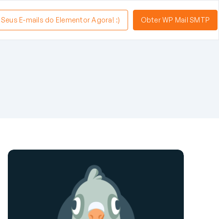
a Seus E-mails do Elementor Agora! :)
Obter WP Mail SMTP