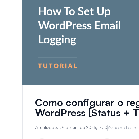
Como configurar o reg
WordPress [Status + 
Atualizado:
29 de jun. de 2025, 14:10
Aviso ao Leitor