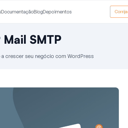
s
Documentação
Blog
Depoimentos
Corrij
 Mail SMTP
cê a crescer seu negócio com WordPress