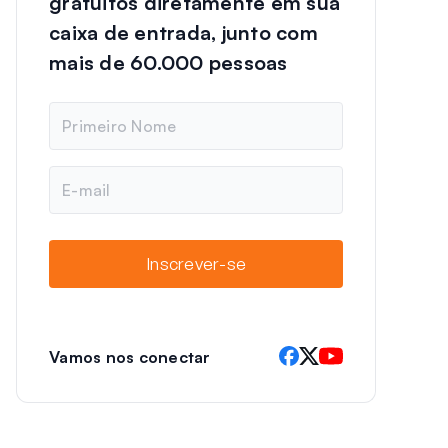
gratuitos diretamente em sua
caixa de entrada, junto com
mais de 60.000 pessoas
N
o
m
e
E
-
m
a
i
Inscrever-se
l
Vamos nos conectar