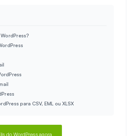
o WordPress?
 WordPress
il
 WordPress
mail
dPress
WordPress para CSV, EML ou XLSX
ails do WordPress agora