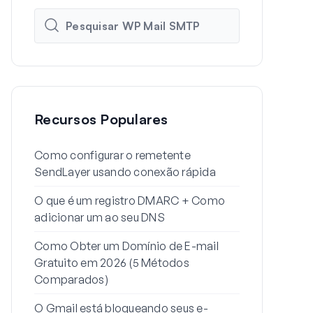
Recursos Populares
Como configurar o remetente
Como config
SendLayer usando conexão rápida
SMTP do Wo
SMTP
O que é um registro DMARC + Como
adicionar um ao seu DNS
Por que seu
estão indo 
Como Obter um Domínio de E-mail
corrigir)
Gratuito em 2026 (5 Métodos
Comparados)
Como enviar
partir de um
O Gmail está bloqueando seus e-