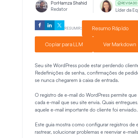
Por
Hamza Shahid
REVISADO
Redator
Líder da E
Resumo Rápido
RESUMIR:
Copiar para LLM
Ver Markdown
Seu site WordPress pode estar perdendo cliente
Redefinições de senha, confirmações de pedido 
se nunca chegarem à caixa de entrada.
O registro de e-mail do WordPress permite qu
cada e-mail que seu site envia. Quais entregues
aquele e-mail importante do cliente foi enviado.
Este guia mostra como configurar registros d
rastrear, solucionar problemas e reenviar e-mai