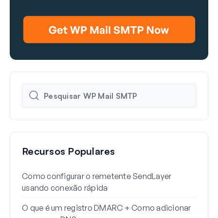
Recursos Populares
Como configurar o remetente SendLayer
Como
usando conexão rápida
Word
O que é um registro DMARC + Como adicionar
Por 