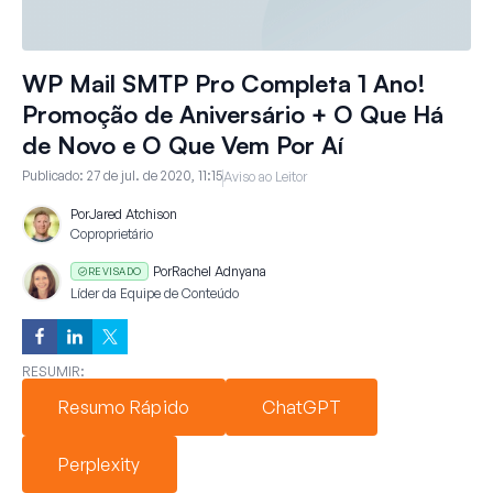
WP Mail SMTP Pro Completa 1 Ano!
Promoção de Aniversário + O Que Há
de Novo e O Que Vem Por Aí
Publicado:
27 de jul. de 2020, 11:15
Aviso ao Leitor
Por
Jared Atchison
Coproprietário
Por
Rachel Adnyana
REVISADO
Líder da Equipe de Conteúdo
RESUMIR:
Resumo Rápido
ChatGPT
Perplexity