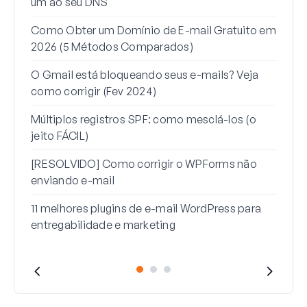
um ao seu DNS
para
Como Obter um Domínio de E-mail Gratuito em
Como
2026 (5 Métodos Comparados)
um a
O Gmail está bloqueando seus e-mails? Veja
Como
como corrigir (Fev 2024)
mail
Múltiplos registros SPF: como mesclá-los (o
Como
jeito FÁCIL)
men
[RESOLVIDO] Como corrigir o WPForms não
enviando e-mail
11 melhores plugins de e-mail WordPress para
entregabilidade e marketing