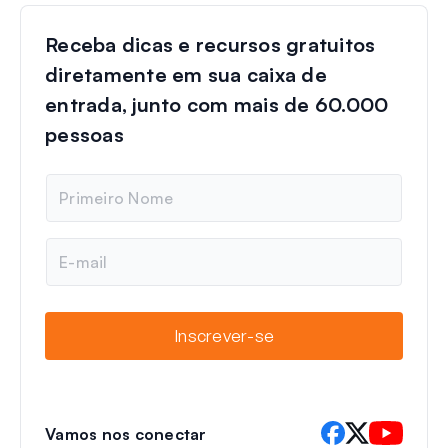
Receba dicas e recursos gratuitos
diretamente em sua caixa de
entrada, junto com mais de 60.000
pessoas
N
o
m
e
E
-
m
a
i
Inscrever-se
l
Vamos nos conectar