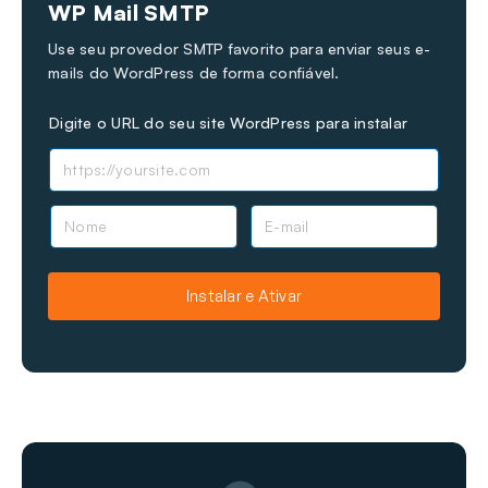
WP Mail SMTP
Use seu provedor SMTP favorito para enviar seus e-
mails do WordPress de forma confiável.
Digite o URL do seu site WordPress para instalar
N
E
o
-
m
m
e
a
Instalar e Ativar
i
l