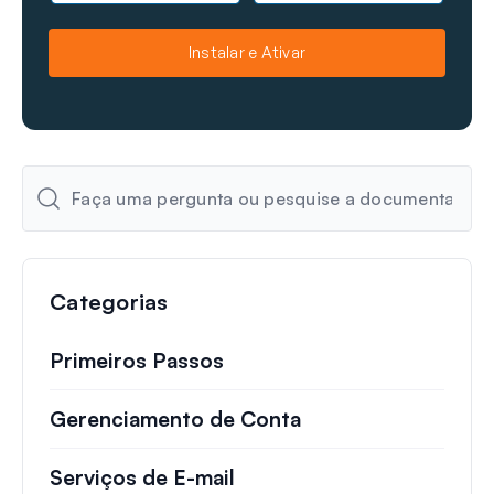
m
m
e
a
Instalar e Ativar
i
l
Categorias
Primeiros Passos
Gerenciamento de Conta
Serviços de E-mail