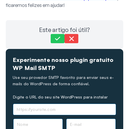
ficaremos felizes em ajudar!
Este artigo foi útil?
Ainda com problemas?
Como podemos ajudar?
Experimente nosso plugin gratuito
Última atualização em 24 de nov. de 2024
WP Mail SMTP
Use seu provedor SMTP favorito para enviar seus e-
mails do WordPress de forma confiável.
Digite o URL do seu site WordPress para instalar
N
E
o
-