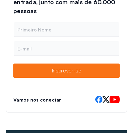
entrada, junto com mais de 60.000
pessoas
N
o
m
e
E
-
m
a
i
Inscrever-se
l
Vamos nos conectar