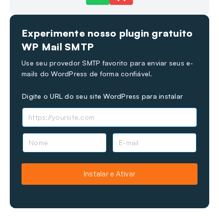
Ainda com problemas?
Como podemos ajudar?
Experimente nosso plugin gratuito
Última Atualização em 25 de junho de 2026
WP Mail SMTP
Use seu provedor SMTP favorito para enviar seus e-
mails do WordPress de forma confiável.
Digite o URL do seu site WordPress para instalar
N
E
o
-
m
m
e
a
Instalar e Ativar
i
l