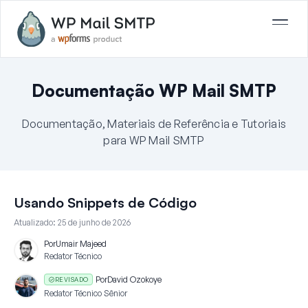
Documentação WP Mail SMTP
Documentação, Materiais de Referência e Tutoriais
para WP Mail SMTP
Usando Snippets de Código
Atualizado:
25 de junho de 2026
Por
Umair Majeed
Redator Técnico
Por
David Ozokoye
REVISADO
Redator Técnico Sênior