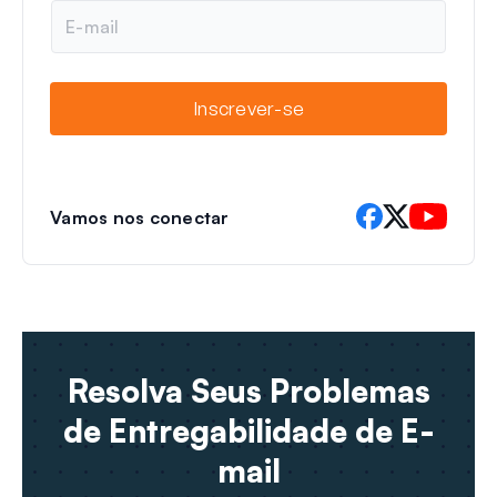
e
E
-
m
a
i
Inscrever-se
l
Vamos nos conectar
Resolva Seus Problemas
de Entregabilidade de E-
mail