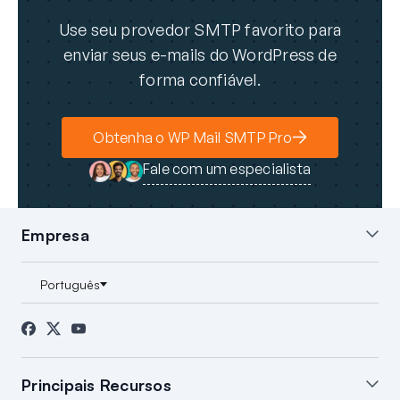
Use seu provedor SMTP favorito para
enviar seus e-mails do WordPress de
forma confiável.
Obtenha o WP Mail SMTP Pro
Fale com um especialista
Empresa
Sobre nós
Blog
Contato
Imprensa
Afiliados
Divulgação FTC
Principais Recursos