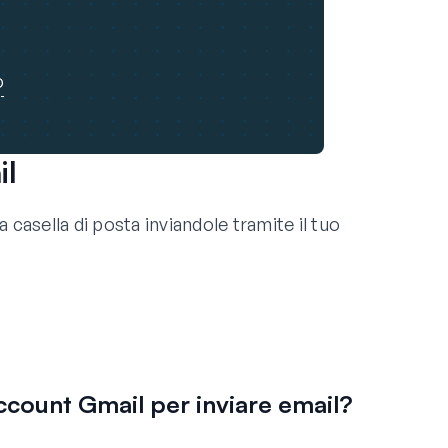
o
il
asella di posta inviandole tramite il tuo
account Gmail per inviare email?