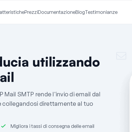
atteristiche
Prezzi
Documentazione
Blog
Testimonianze
ducia utilizzando
ail
 Mail SMTP rende l'invio di email dal
e collegandosi direttamente al tuo
Migliora i tassi di consegna delle email