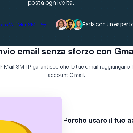
posta ogni volta.
Parla con un espert
ubito WP Mail SMTP
nvio email senza sforzo con Gma
 Mail SMTP garantisce che le tue email raggiungano la c
account Gmail.
Perché usare il tuo 