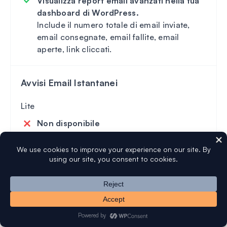
Visualizza report email avanzati nella tua
dashboard di WordPress.
Include il numero totale di email inviate,
email consegnate, email fallite, email
aperte, link cliccati.
Avvisi Email Istantanei
Non disponibile
Ricevi un avviso tramite il tuo canale
preferito ogni volta che un'email non
viene inviata.
Email, Slack, SMS tramite Twilio, Microsoft
Teams, Discord o webhook personalizzati.