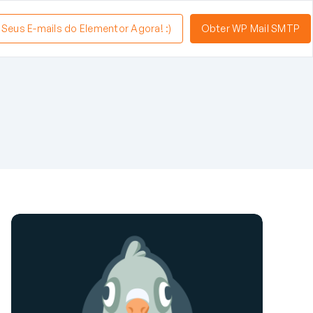
a Seus E-mails do Elementor Agora! :)
Obter WP Mail SMTP