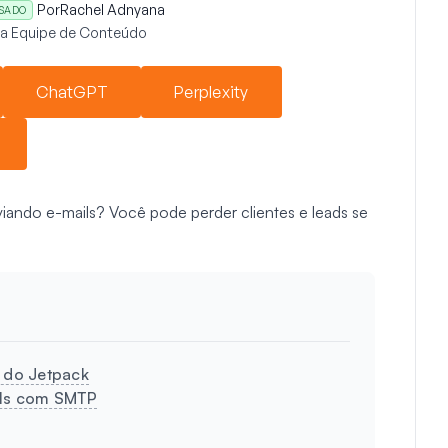
Por
Rachel Adnyana
ISADO
da Equipe de Conteúdo
ChatGPT
Perplexity
iando e-mails? Você pode perder clientes e leads se
t do Jetpack
ails com SMTP