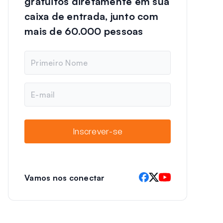
gratuitos diretamente em sua
caixa de entrada, junto com
mais de 60.000 pessoas
N
o
m
e
E
-
m
a
i
Inscrever-se
l
Vamos nos conectar