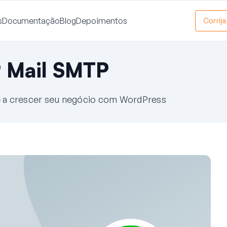
s
Documentação
Blog
Depoimentos
Corrij
 Mail SMTP
cê a crescer seu negócio com WordPress