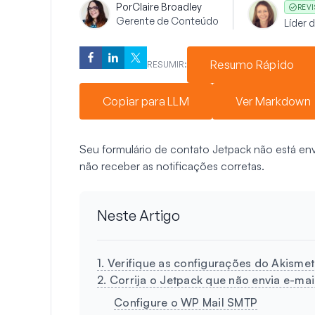
Por
Claire Broadley
REV
Gerente de Conteúdo
Líder 
Resumo Rápido
RESUMIR:
Copiar para LLM
Ver Markdown
Seu formulário de contato Jetpack não está env
não receber as notificações corretas.
Neste Artigo
1. Verifique as configurações do Akisme
2. Corrija o Jetpack que não envia e-m
Configure o WP Mail SMTP