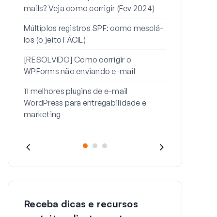
mails? Veja como corrigir (Fev 2024)
Como corrig
enviando e-m
Múltiplos registros SPF: como mesclá-
senha
los (o jeito FÁCIL)
Como corrig
[RESOLVIDO] Como corrigir o
esta mensag
WPForms não enviando e-mail
11 melhores plugins de e-mail
WordPress para entregabilidade e
marketing
Receba dicas e recursos