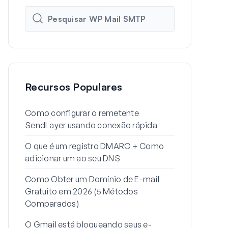
Recursos Populares
Como configurar o remetente
Como config
SendLayer usando conexão rápida
SMTP do Wo
SMTP
O que é um registro DMARC + Como
adicionar um ao seu DNS
Por que seu
estão indo 
Como Obter um Domínio de E-mail
corrigir)
Gratuito em 2026 (5 Métodos
Comparados)
Como enviar
partir de um
O Gmail está bloqueando seus e-