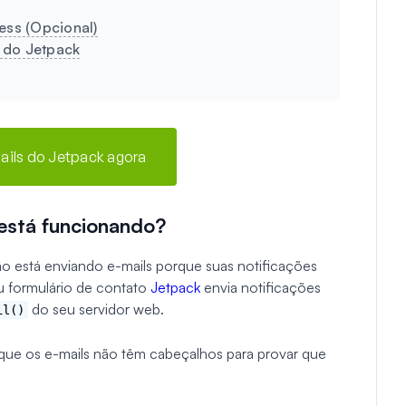
ess (Opcional)
s do Jetpack
mails do Jetpack agora
está funcionando?
o está enviando e-mails porque suas notificações
 formulário de contato
Jetpack
envia notificações
do seu servidor web.
il()
a que os e-mails não têm cabeçalhos para provar que