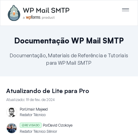
Documentação WP Mail SMTP
Documentação, Materiais de Referência e Tutoriais
para WP Mail SMTP
Atualizando de Lite para Pro
Atualizado:
19 de fev. de 2024
Por
Umair Majeed
Redator Técnico
Por
David Ozokoye
REVISADO
Redator Técnico Sênior