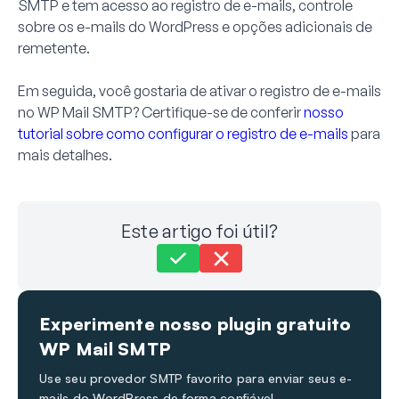
SMTP e tem acesso ao registro de e-mails, controle
sobre os e-mails do WordPress e opções adicionais de
remetente.
Em seguida, você gostaria de ativar o registro de e-mails
no WP Mail SMTP? Certifique-se de conferir
nosso
tutorial sobre como configurar o registro de e-mails
para
mais detalhes.
Este artigo foi útil?
Ainda com problemas?
Como podemos ajudar?
Experimente nosso plugin gratuito
Última atualização em 19 de fev de 2024
WP Mail SMTP
Use seu provedor SMTP favorito para enviar seus e-
mails do WordPress de forma confiável.