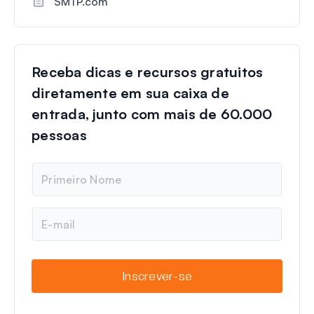
SMTP.com
Receba dicas e recursos gratuitos
diretamente em sua caixa de
entrada, junto com mais de 60.000
pessoas
N
o
m
e
E
-
m
a
i
Inscrever-se
l