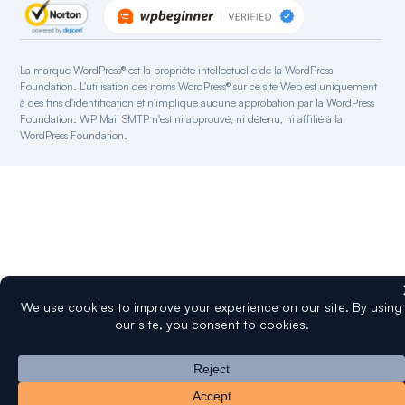
Intégration Sendgrid
Intégration SparkPost
La marque WordPress® est la propriété intellectuelle de la WordPress
Intégration Zoho Mail
Foundation. L'utilisation des noms WordPress® sur ce site Web est uniquement
Intégration Mandrill
à des fins d'identification et n'implique aucune approbation par la WordPress
Foundation. WP Mail SMTP n'est ni approuvé, ni détenu, ni affilié à la
Renvoyer l'intégration
WordPress Foundation.
Intégration Elastic Email
Intégration SMTP2GO