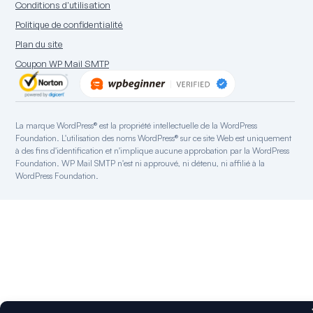
Conditions d'utilisation
Intégration Mailgun
Hébergement WordPress
Politique de confidentialité
Intégration Microsoft 365
Plan du site
Intégration Outlook.com
Coupon WP Mail SMTP
Intégration Postmark
Intégration Sendgrid
Intégration SparkPost
La marque WordPress® est la propriété intellectuelle de la WordPress
Intégration Zoho Mail
Foundation. L'utilisation des noms WordPress® sur ce site Web est uniquement
Intégration Mandrill
à des fins d'identification et n'implique aucune approbation par la WordPress
Foundation. WP Mail SMTP n'est ni approuvé, ni détenu, ni affilié à la
Renvoyer l'intégration
WordPress Foundation.
Intégration Elastic Email
Intégration SMTP2GO