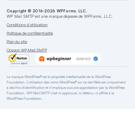
Intégration SMTP.com
Support
Créer un blog
Rapports d'e-mails
Intégration Amazon SES
WordPress
Copyright © 2016-2026 WPForms, LLC.
Documentation
Créer un site web
WP Mail SMTP est une marque déposée de WPForms, LLC.
Intégration Google/Gmail
Plans et Tarifs
Guides WordPress
Conditions d'utilisation
Intégration Mailgun
Hébergement WordPress
Politique de confidentialité
Intégration Microsoft 365
Plan du site
Intégration Outlook.com
Coupon WP Mail SMTP
Intégration Postmark
Intégration Sendgrid
Intégration SparkPost
La marque WordPress® est la propriété intellectuelle de la WordPress
Intégration Zoho Mail
Foundation. L'utilisation des noms WordPress® sur ce site Web est uniquement
Intégration Mandrill
à des fins d'identification et n'implique aucune approbation par la WordPress
Foundation. WP Mail SMTP n'est ni approuvé, ni détenu, ni affilié à la
Renvoyer l'intégration
WordPress Foundation.
Intégration Elastic Email
Intégration SMTP2GO