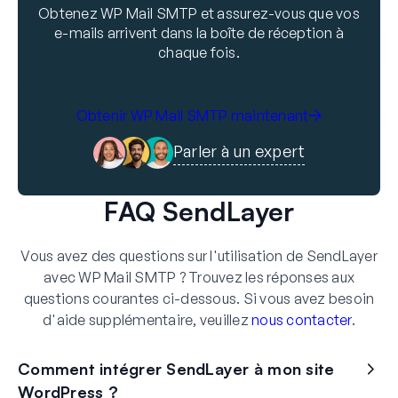
Obtenez WP Mail SMTP et assurez-vous que vos
e-mails arrivent dans la boîte de réception à
chaque fois.
Obtenir WP Mail SMTP maintenant
Parler à un expert
FAQ SendLayer
Vous avez des questions sur l'utilisation de SendLayer
avec WP Mail SMTP ? Trouvez les réponses aux
questions courantes ci-dessous. Si vous avez besoin
d'aide supplémentaire, veuillez
nous contacter
.
Comment intégrer SendLayer à mon site
WordPress ?