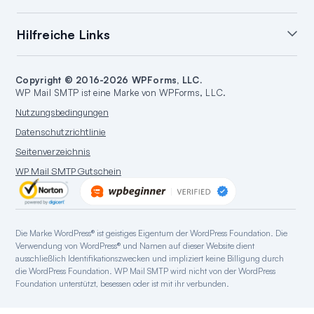
Benachrichtigungen
Backup-Verbindungen
SendLayer-Integration
verwalten
Hilfreiche Links
E-Mail-Fehlerwarnungen
Brevo-Integration
Öffnungs- & Klick-Tracking
WordPress E-Mail-Berichte
SMTP.com-Integration
Intelligente Weiterleitung
Support
Einen Blog starten
Amazon SES-Integration
Copyright © 2016-2026 WPForms, LLC.
Dokumentation
Eine Website erstellen
WP Mail SMTP ist eine Marke von WPForms, LLC.
Google/Gmail-Integration
Tarife & Preise
WordPress Anleitungen
Nutzungsbedingungen
Mailgun-Integration
WordPress Hosting
Datenschutzrichtlinie
Microsoft 365-Integration
Seitenverzeichnis
Outlook.com-Integration
WP Mail SMTP Gutschein
Postmark-Integration
Sendgrid-Integration
SparkPost-Integration
Die Marke WordPress® ist geistiges Eigentum der WordPress Foundation. Die
Zoho Mail-Integration
Verwendung von WordPress® und Namen auf dieser Website dient
Mandrill-Integration
ausschließlich Identifikationszwecken und impliziert keine Billigung durch
die WordPress Foundation. WP Mail SMTP wird nicht von der WordPress
Erneute Senden-Integration
Foundation unterstützt, besessen oder ist mit ihr verbunden.
Elastic Email Integration
SMTP2GO-Integration