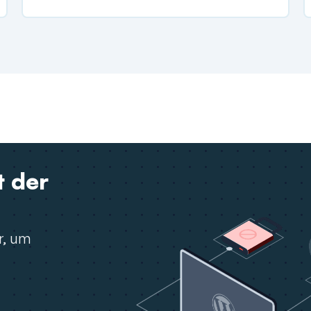
t der
r, um