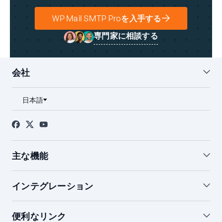
WP Mail SMTP Proを入手する
専門家に相談する
会社
私たちについて
ブログ
お問い合わせ
プレス
アフィリエイト
FTC開示
主な機能
ホワイトグローブ設定
WordPressメールサマリー
インテグレーション
WordPressメールログ
通知の管理
バックアップ接続
開封＆クリック追跡
SendLayerインテグレーション
便利なリンク
メール障害アラート
スマートルーティング
Brevoインテグレーション