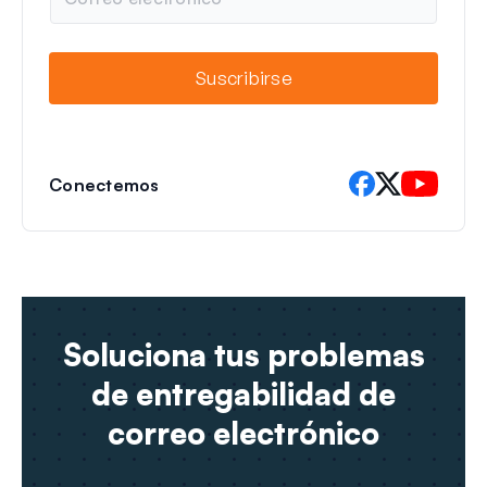
o
e
r
r
e
Suscribirse
o
e
l
e
c
Conectemos
t
r
ó
n
i
c
o
Soluciona tus problemas
de entregabilidad de
correo electrónico