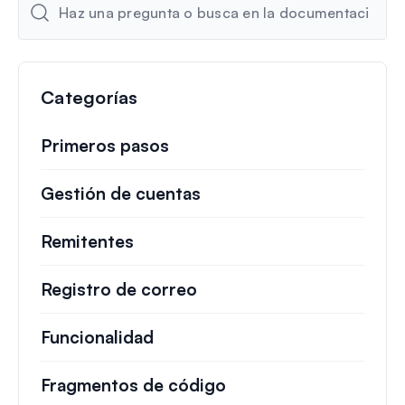
c
t
r
ó
n
Categorías
i
c
Primeros pasos
o
Gestión de cuentas
Remitentes
Registro de correo
Funcionalidad
Fragmentos de código