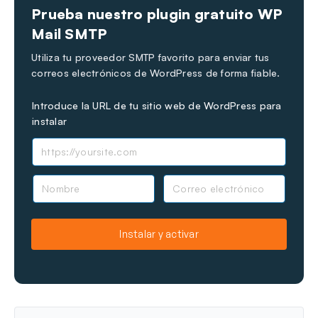
Prueba nuestro plugin gratuito WP
Última Actualización el 17 de jul de 2025
Mail SMTP
Utiliza tu proveedor SMTP favorito para enviar tus
correos electrónicos de WordPress de forma fiable.
Introduce la URL de tu sitio web de WordPress para
instalar
N
C
o
o
m
r
b
r
Instalar y activar
r
e
e
o
e
l
e