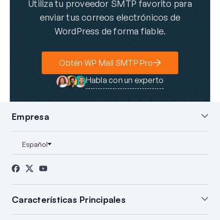
Utiliza tu proveedor SMTP favorito para
enviar tus correos electrónicos de
WordPress de forma fiable.
Obtén WP Mail SMTP Pro
Habla con un experto
Empresa
Sobre nosotros
Blog
Contacto
Prensa
Afiliados
Divulgación FTC
Características Principales
Configuración "White Glove"
Resumen de Correo de