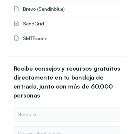
Brevo (Sendinblue)
SendGrid
SMTP.com
Recibe consejos y recursos gratuitos
directamente en tu bandeja de
entrada, junto con más de 60.000
personas
N
o
m
b
C
r