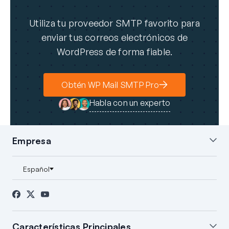
Utiliza tu proveedor SMTP favorito para
enviar tus correos electrónicos de
WordPress de forma fiable.
Obtén WP Mail SMTP Pro
Habla con un experto
Empresa
Sobre nosotros
Blog
Contacto
Prensa
Afiliados
Divulgación FTC
Características Principales