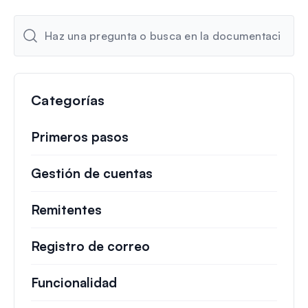
e
c
t
r
ó
n
Categorías
i
c
Primeros pasos
o
Gestión de cuentas
Remitentes
Registro de correo
Funcionalidad