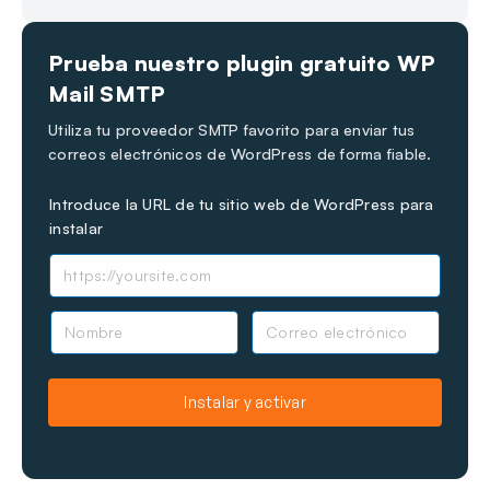
“¿Sigues atascado?
¿Cómo podemos ayudarte?
Prueba nuestro plugin gratuito WP
Última actualización el 30 de nov. de 2023
Mail SMTP
Utiliza tu proveedor SMTP favorito para enviar tus
correos electrónicos de WordPress de forma fiable.
Introduce la URL de tu sitio web de WordPress para
instalar
N
C
o
o
m
r
b
r
Instalar y activar
r
e
e
o
e
l