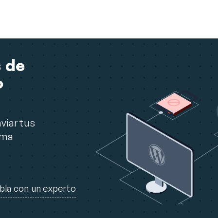
 de
o
viar tus
rma
bla con un experto