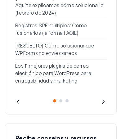
Aquí te explicamos cómo solucionarlo
contraseña
(febrero de 2024)
Cómo solucio
Registros SPF múltiples: Cómo
con este me
fusionarlos (la forma FÁCIL)
[RESUELTO] Cómo solucionar que
WPForms no envíe correos
Los 11 mejores plugins de correo
electrónico para WordPress para
entregabilidad y marketing
Recibe consejos y recursos