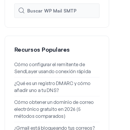
Recursos Populares
Cómo configurar el remitente de
Cómo config
SendLayer usando conexión rápida
de WordPres
¿Qué es un registro DMARC y cómo
Por qué tus 
añadir uno a tu DNS?
spam (y cóm
Cómo obtener un dominio de correo
Cómo enviar
electrónico gratuito en 2026 (5
desde un ali
métodos comparados)
Cómo soluci
¿Gmail está bloqueando tus correos?
envíe el cor