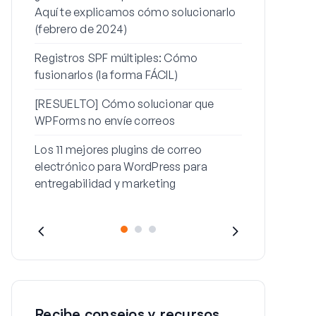
Aquí te explicamos cómo solucionarlo
contraseña
(febrero de 2024)
Cómo solucio
Registros SPF múltiples: Cómo
con este me
fusionarlos (la forma FÁCIL)
[RESUELTO] Cómo solucionar que
WPForms no envíe correos
Los 11 mejores plugins de correo
electrónico para WordPress para
entregabilidad y marketing
Recibe consejos y recursos