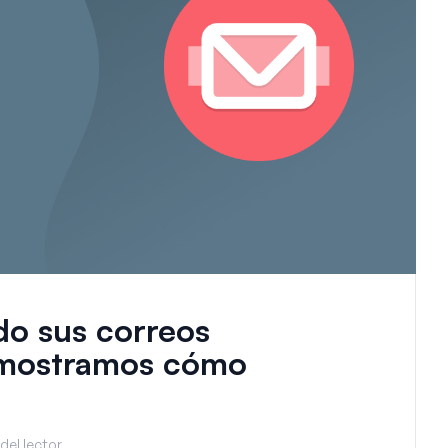
do sus correos
e mostramos cómo
del lector