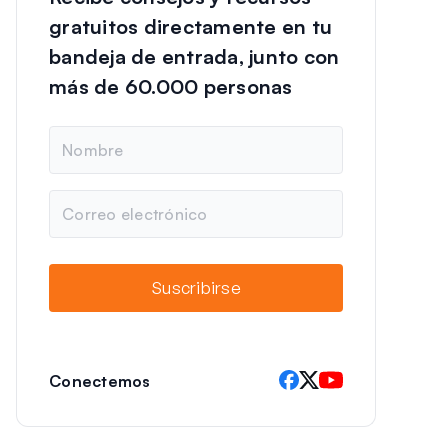
gratuitos directamente en tu
bandeja de entrada, junto con
más de 60.000 personas
N
o
m
b
C
r
o
e
r
r
e
Suscribirse
o
e
l
e
c
Conectemos
t
r
ó
n