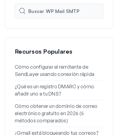
Recursos Populares
Cómo configurar el remitente de
Cómo config
SendLayer usando conexión rápida
de WordPres
¿Qué es un registro DMARC y cómo
Por qué tus 
añadir uno a tu DNS?
spam (y cóm
Cómo obtener un dominio de correo
Cómo enviar
electrónico gratuito en 2026 (5
desde un ali
métodos comparados)
Cómo soluci
¿Gmail está bloqueando tus correos?
envíe el cor