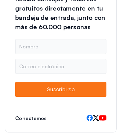
gratuitos directamente en tu
bandeja de entrada, junto con
más de 60.000 personas
N
o
m
b
C
r
o
e
r
r
e
Suscribirse
o
e
l
e
c
Conectemos
t
r
ó
n