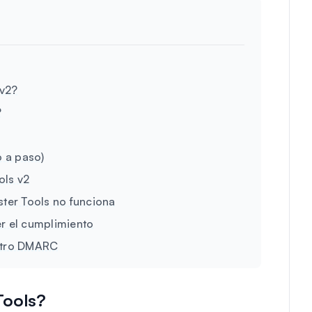
 v2?
?
 a paso)
ols v2
ter Tools no funciona
 el cumplimiento
istro DMARC
Tools?