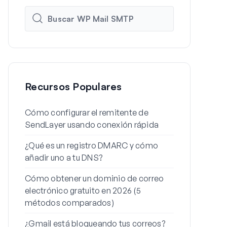
Recursos Populares
Cómo configurar el remitente de
Cómo config
SendLayer usando conexión rápida
de WordPres
¿Qué es un registro DMARC y cómo
Por qué tus 
añadir uno a tu DNS?
spam (y cóm
Cómo obtener un dominio de correo
Cómo enviar
electrónico gratuito en 2026 (5
desde un ali
métodos comparados)
Cómo soluci
¿Gmail está bloqueando tus correos?
envíe el cor