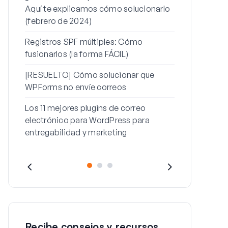
Aquí te explicamos cómo solucionarlo
contraseña
(febrero de 2024)
Cómo solucio
Registros SPF múltiples: Cómo
con este me
fusionarlos (la forma FÁCIL)
[RESUELTO] Cómo solucionar que
WPForms no envíe correos
Los 11 mejores plugins de correo
electrónico para WordPress para
entregabilidad y marketing
Recibe consejos y recursos