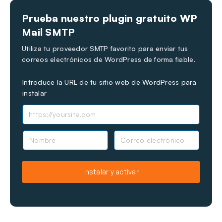
Prueba nuestro plugin gratuito WP
Mail SMTP
Utiliza tu proveedor SMTP favorito para enviar tus
correos electrónicos de WordPress de forma fiable.
Introduce la URL de tu sitio web de WordPress para
instalar
N
C
o
o
m
r
b
r
Instalar y activar
r
e
e
o
e
l