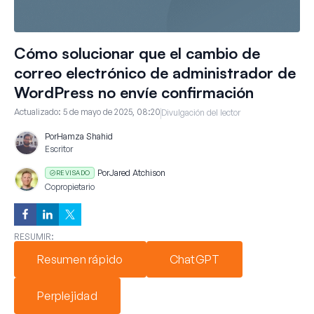
Cómo solucionar que el cambio de
correo electrónico de administrador de
WordPress no envíe confirmación
Actualizado:
5 de mayo de 2025, 08:20
Divulgación del lector
Por
Hamza Shahid
Escritor
Por
Jared Atchison
REVISADO
Copropietario
RESUMIR:
Resumen rápido
ChatGPT
Perplejidad