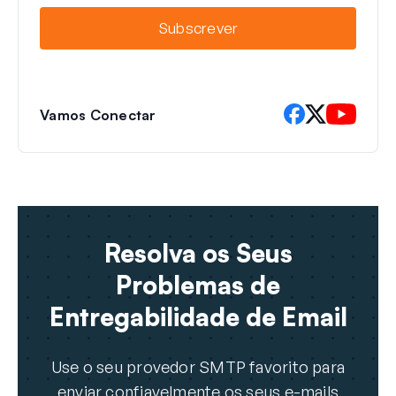
i
Subscrever
l
Vamos Conectar
Resolva os Seus
Problemas de
Entregabilidade de Email
Use o seu provedor SMTP favorito para
enviar confiavelmente os seus e-mails