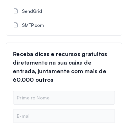
SendGrid
SMTP.com
Receba dicas e recursos gratuitos
diretamente na sua caixa de
entrada, juntamente com mais de
60.000 outros
N
o
m
e
E
-
m
a