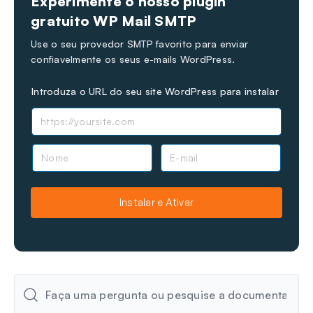
Experimente o nosso plugin
Última atualização em 14 de maio de 2026
gratuito WP Mail SMTP
Use o seu provedor SMTP favorito para enviar
confiavelmente os seus e-mails WordPress.
Introduza o URL do seu site WordPress para instalar
N
E
o
-
m
m
e
a
Instalar e Ativar
i
l