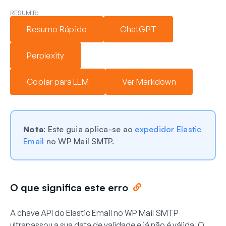
RESUMIR:
Resumo Rápido
ChatGPT
Perplexity
Copiar para LLM
Ver Markdown
Nota
: Este guia aplica-se ao
expedidor Elastic
Email
no WP Mail SMTP.
O que significa este erro
A chave API do Elastic Email no WP Mail SMTP
ultrapassou a sua data de validade e já não é válida. O