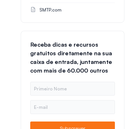
SMTP.com
Receba dicas e recursos
gratuitos diretamente na sua
caixa de entrada, juntamente
com mais de 60.000 outros
N
o
m
e
E
-
m
a
i
Subscrever