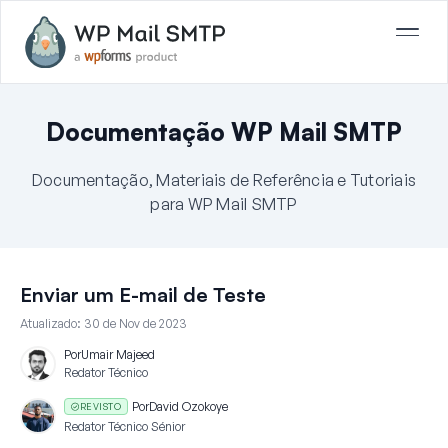
Documentação WP Mail SMTP
Documentação, Materiais de Referência e Tutoriais
para WP Mail SMTP
Enviar um E-mail de Teste
Atualizado:
30 de Nov de 2023
Por
Umair Majeed
Redator Técnico
Por
David Ozokoye
REVISTO
Redator Técnico Sénior