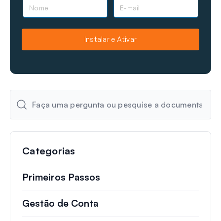
N
E
o
-
m
m
e
a
Instalar e Ativar
i
l
Categorias
Primeiros Passos
Gestão de Conta