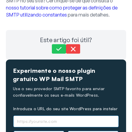
SMTP no seu site? Certifique-se de que consulta o
nosso tutorial sobre como proteger as definições de
SMTP utilizando constantes
para mais detalhes.
Este artigo foi útil?
Ainda preso?
Como podemos ajudar?
Experimente o nosso plugin
Última atualização em 30 de novembro de 2023
gratuito WP Mail SMTP
Use o seu provedor SMTP favorito para enviar
confiavelmente os seus e-mails WordPress.
Introduza o URL do seu site WordPress para instalar