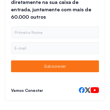
diretamente na sua caixa de
entrada, juntamente com mais de
60.000 outros
N
o
m
e
E
-
m
a
i
Subscrever
l
Vamos Conectar