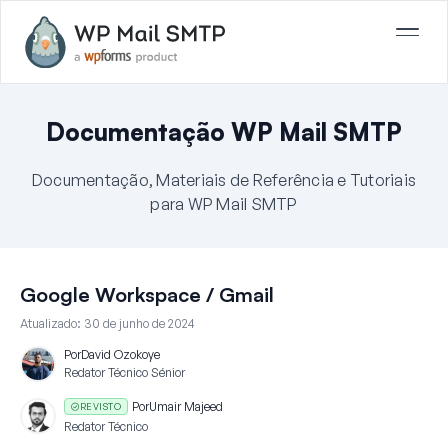
Documentação WP Mail SMTP
Documentação, Materiais de Referência e Tutoriais
para WP Mail SMTP
Google Workspace / Gmail
Atualizado:
30 de junho de 2024
Por
David Ozokoye
Redator Técnico Sénior
Por
Umair Majeed
REVISTO
Redator Técnico