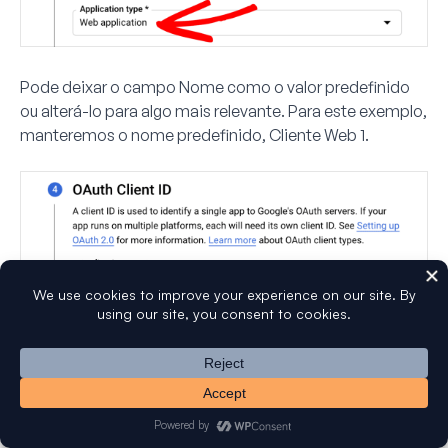
Pode deixar o campo
Nome
como o valor predefinido
ou alterá-lo para algo mais relevante. Para este exemplo,
manteremos o nome predefinido,
Cliente Web 1
.
Em seguida, salte a secção
Origens JavaScript
autorizadas
e role até
URIs de redirecionamento