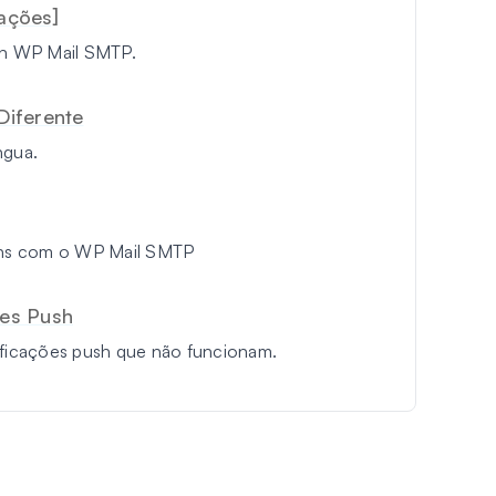
rações]
gin WP Mail SMTP.
Diferente
ngua.
gins com o WP Mail SMTP
es Push
tificações push que não funcionam.