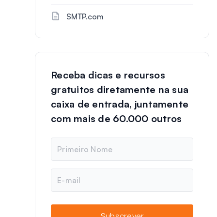
SMTP.com
Receba dicas e recursos
gratuitos diretamente na sua
caixa de entrada, juntamente
com mais de 60.000 outros
N
o
m
e
E
-
m
a
i
Subscrever