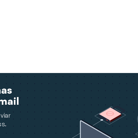
mas
mail
viar
ss.