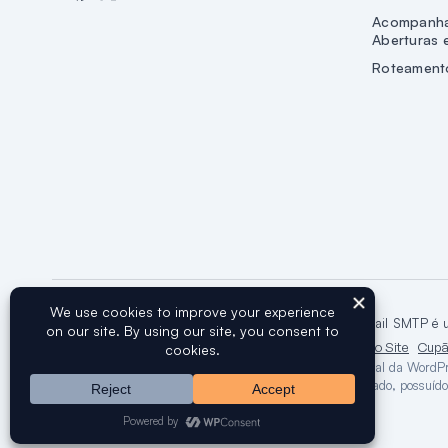
Acompanh
Aberturas 
Roteamento
Copyright © 2016-2026 WPForms, LLC.
WP Mail SMTP é u
Termos de Serviço
Política de Privacidade
Mapa do Site
Cupã
A marca registada WordPress® é propriedade intelectual da WordPr
WordPress Foundation. WP Mail SMTP não é endossado, possuído 