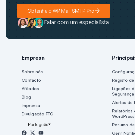
Obtenha o WP Mail SMTP Pro
Falar com um especialista
Empresa
Principa
Sobre nós
Configuraç
Contacto
Registo de
Afiliados
Ligações d
Segurança
Blog
Alertas de 
Imprensa
Relatórios 
Divulgação FTC
WordPress
Resumo de
Gerir Notif