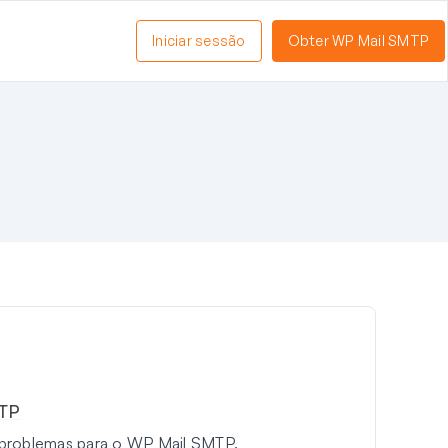
Iniciar sessão
Obter WP Mail SMTP
MTP
 problemas para o WP Mail SMTP.