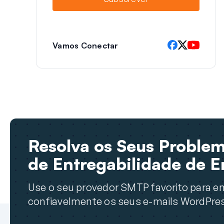
l
Vamos Conectar
Resolva os Seus Proble
de Entregabilidade de E
Use o seu provedor SMTP favorito para en
confiavelmente os seus e-mails WordPre