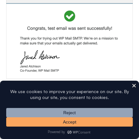
É tudo! Configurou com sucesso o Elastic Email com o
WP Mail SMTP. O seu site WordPress deverá agora ser
capaz de enviar e-mails de forma mais fiável.
Em seguida, gostaria de manter registos de todos os e-
mails enviados do seu site WordPress? Consulte o nosso
tutorial sobre
configuração de registo de e-mails
para