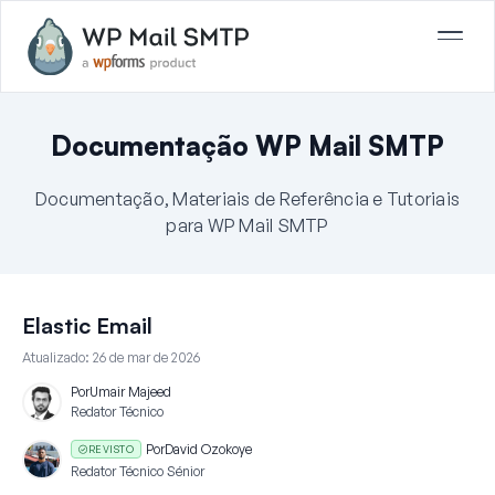
Documentação WP Mail SMTP
Documentação, Materiais de Referência e Tutoriais
para WP Mail SMTP
Elastic Email
Atualizado:
26 de mar de 2026
Por
Umair Majeed
Redator Técnico
Por
David Ozokoye
REVISTO
Redator Técnico Sénior