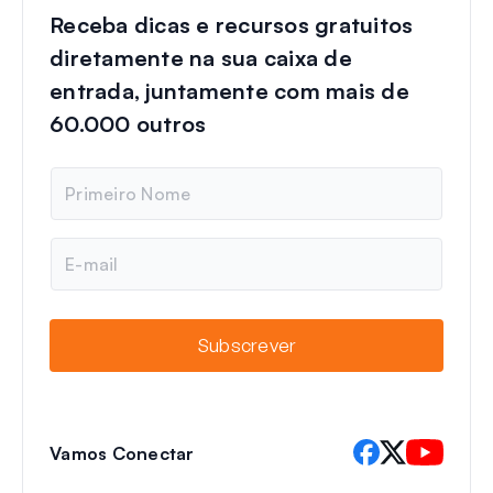
Receba dicas e recursos gratuitos
diretamente na sua caixa de
entrada, juntamente com mais de
60.000 outros
N
o
m
e
E
-
m
a
i
Subscrever
l
Vamos Conectar