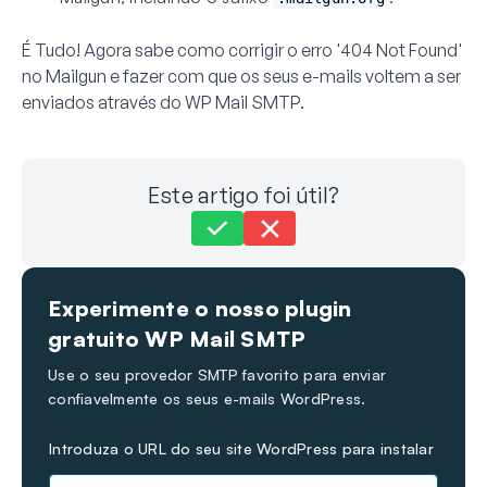
É Tudo! Agora sabe como corrigir o erro '404 Not Found'
no Mailgun e fazer com que os seus e-mails voltem a ser
enviados através do WP Mail SMTP.
Este artigo foi útil?
Ainda preso?
Como podemos ajudar?
Experimente o nosso plugin
Última atualização em 01 de junho de 2026
gratuito WP Mail SMTP
Use o seu provedor SMTP favorito para enviar
confiavelmente os seus e-mails WordPress.
Introduza o URL do seu site WordPress para instalar