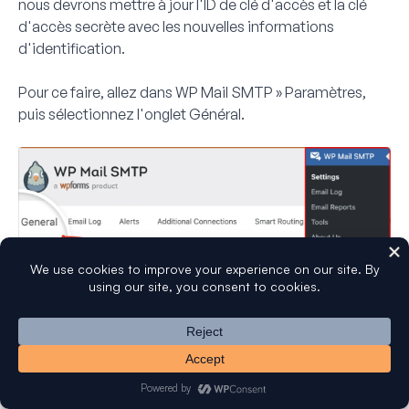
nous devrons mettre à jour l'ID de clé d'accès et la clé
d'accès secrète avec les nouvelles informations
d'identification.
Pour ce faire, allez dans
WP Mail SMTP » Paramètres
,
puis sélectionnez l'onglet
Général
.
Ensuite, faites défiler jusqu'à la section
Amazon SES
.
Amazon SES
Ici, vous devrez mettre à jour les clés d'accès que vous